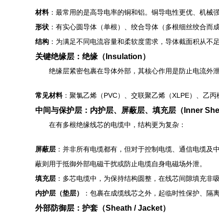
材料
：最常用的是高导电率的铜和铝。铜导电性更优、机械
形状
：有实心圆导体（单根）、绞合导体（多根细丝绞合而
结构
：为满足不同电流容量和柔软度需求，导体截面积从不足
关键绝缘层：绝缘（Insulation）
绝缘层紧密包裹在导体外部，其核心作用是防止电流外
常见材料
：聚氯乙烯（PVC）、交联聚乙烯（XLPE）、乙
中间与保护层：内护层、屏蔽层、填充层（Inner Sheath, Sh
在有多根绝缘线芯的电缆中，结构更为复杂：
屏蔽层
：并非所有电缆都有，但对于控制电缆、通信电缆及
蔽则用于抵御外部电磁干扰或防止电缆自身电磁场外泄。
填充层
：多芯电缆中，为保持结构圆整，在线芯间隙填充非
内护层（垫层）
：包裹在成缆线芯之外，起临时性保护、隔
外部防御层：护套（Sheath / Jacket）