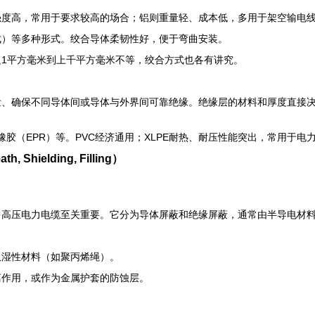
强度高，常用于要求较高的场合；铝则重量轻、成本低，多用于架空输电
成）等多种形式。绞合导体柔韧性好，便于弯曲安装。
1平方毫米到上千平方毫米不等，绞合方式也各有讲究。
泄、确保不同导体间或导体与外界间可靠绝缘。绝缘层的材料和厚度直接
丙橡胶（EPR）等。PVC经济通用；XLPE耐热、耐压性能突出，常用于
ielding, Filling）
中高压电力电缆至关重要。它分为导体屏蔽和绝缘屏蔽，通常由半导电材
吸湿性材料（如聚丙烯绳）。
离作用，或作为金属护套的防蚀层。